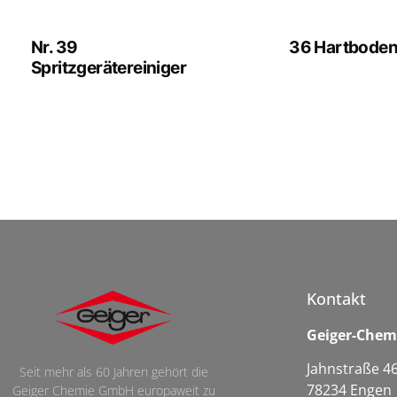
Nr. 39
36 Hartboden
Spritzgerätereiniger
Kontakt
Geiger-Che
Jahnstraße 4
Seit mehr als 60 Jahren gehört die
78234 Engen
Geiger Chemie GmbH europaweit zu