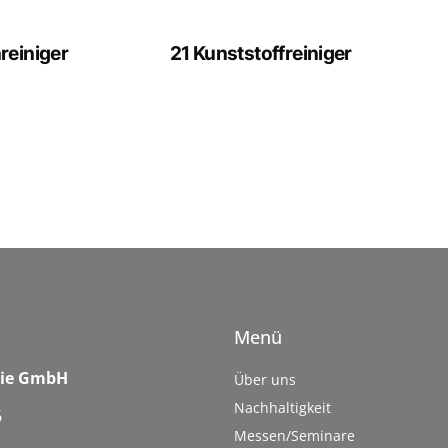
reiniger
21 Kunststoffreiniger
Menü
mie GmbH
Über uns
Nachhaltigkeit
6
Messen/Seminare