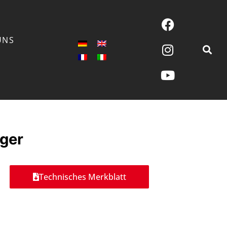
UNS
iger
Technisches Merkblatt