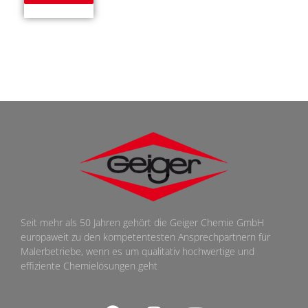
Seit mehr als 50 Jahren gehört die Geiger Chemie GmbH
europaweit zu den kompetentesten Ansprechpartnern für
Malerbetriebe, wenn es um qualitativ hochwertige und
effiziente Chemielösungen geht