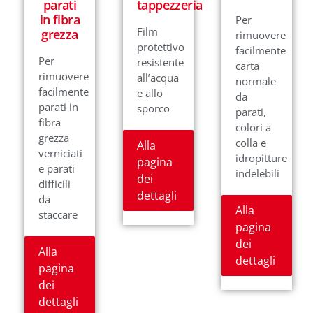
parati
tappezzeria
in fibra
Per
Film
grezza
rimuovere
protettivo
facilmente
Per
resistente
carta
rimuovere
all’acqua
normale
facilmente
e allo
da
parati in
sporco
parati,
fibra
colori a
grezza
colla e
Alla
verniciati
idropitture
pagina
e parati
indelebili
dei
difficili
dettagli
da
Alla
staccare
pagina
dei
Alla
dettagli
pagina
dei
dettagli