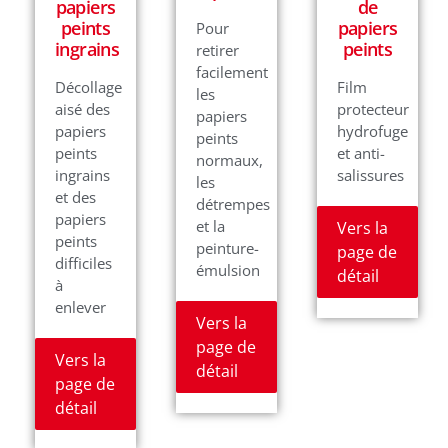
papiers
de
peints
papiers
Pour
ingrains
peints
retirer
facilement
Décollage
Film
les
aisé des
protecteur
papiers
papiers
hydrofuge
peints
peints
et anti-
normaux,
ingrains
salissures
les
et des
détrempes
papiers
et la
Vers la
peints
peinture-
page de
difficiles
émulsion
détail
à
enlever
Vers la
page de
Vers la
détail
page de
détail