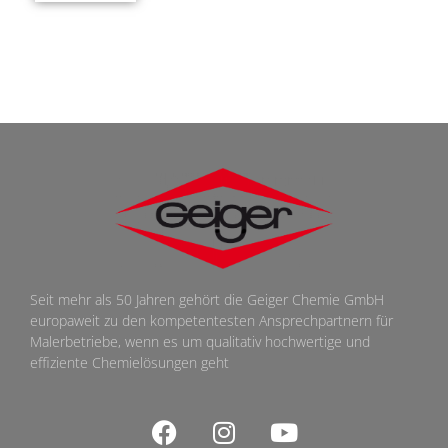
Seit mehr als 50 Jahren gehört die Geiger Chemie GmbH
europaweit zu den kompetentesten Ansprechpartnern für
Malerbetriebe, wenn es um qualitativ hochwertige und
effiziente Chemielösungen geht