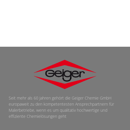
Seit mehr als 60 Jahren gehört die Geiger Chemie GmbH
europaweit zu den kompetentesten Ansprechpartnern für
Malerbetriebe, wenn es um qualitativ hochwertige und
effiziente Chemielösungen geht