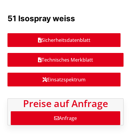
51 Isospray weiss
Sicherheitsdatenblatt
Technisches Merkblatt
Einsatzspektrum
Preise auf Anfrage
Anfrage