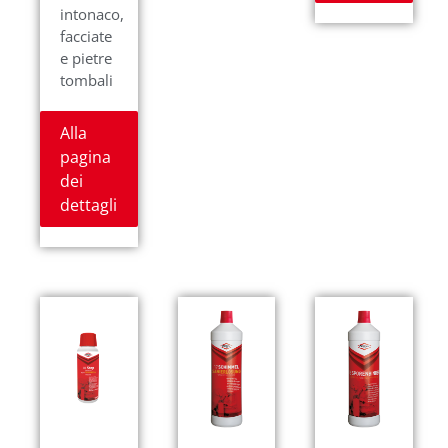
intonaco,
facciate
e pietre
tombali
Alla
pagina
dei
dettagli