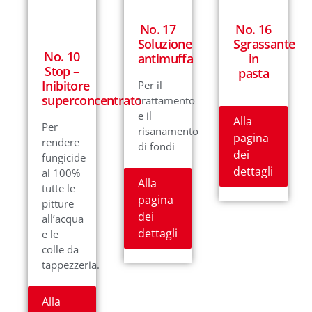
No. 17
No. 16
Soluzione
Sgrassante
No. 10
antimuffa
in
Stop –
pasta
Inibitore
Per il
superconcentrato
trattamento
e il
Alla
Per
risanamento
pagina
rendere
di fondi
dei
fungicide
dettagli
al 100%
Alla
tutte le
pagina
pitture
dei
all’acqua
dettagli
e le
colle da
tappezzeria.
Alla