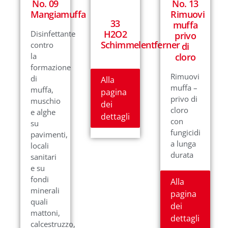
No. 09
No. 13
Mangiamuffa
Rimuovi
33
muffa
H2O2
Disinfettante
privo
Schimmelentferner
contro
di
la
cloro
formazione
Rimuovi
di
Alla
muffa –
muffa,
pagina
privo di
muschio
dei
cloro
e alghe
dettagli
con
su
fungicidi
pavimenti,
a lunga
locali
durata
sanitari
e su
fondi
Alla
minerali
pagina
quali
dei
mattoni,
dettagli
calcestruzzo,